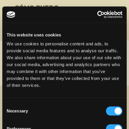
¿CÓMO PUEDO
CONTACTAR A LA
GERENCIA DE PLAZA
DEL CARIBE?
This website uses cookies
We use cookies to personalise content and ads, to
provide social media features and to analyse our traffic.
¿EXISTEN
We also share information about your use of our site with
OPORTUNIDADES DE
our social media, advertising and analytics partners who
EMPLEO EN PLAZA DEL
may combine it with other information that you’ve
CARIBE?
provided to them or that they’ve collected from your use
of their services.
¿PUEDO ENCONTRAR
MUESTRAS DE ARTE
Consent
PUERTORRIQUEÑO EN
Necessary
Selection
PLAZA DEL CARIBE?
Preferences