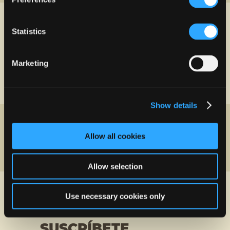
Statistics
INFORMACIÓN SOBRE
TIENDAS
Marketing
Show details
¿CUÁNTAS TIENDAS
TIENE PLAZA DEL
Allow all cookies
CARIBE?
Allow selection
Use necessary cookies only
SUSCRÍBETE