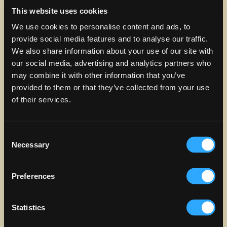
This website uses cookies
BAJA EL
PLAZA APP
We use cookies to personalise content and ads, to
provide social media features and to analyse our traffic.
We also share information about your use of our site with
Menú
Info
our social media, advertising and analytics partners who
Tendencias
Noticias
may combine it with other information that you’ve
Info
Estacionamiento
provided to them or that they’ve collected from your use
Cenar
Empleos
of their services.
Tiendas
Covid-19
Eventos y Concursos
FAQs
Consent
Necessary
Ofertas
Contáctanos
Selection
Películas
Preferences
Negocios@PLAZA
Statistics
Más
Mensajes